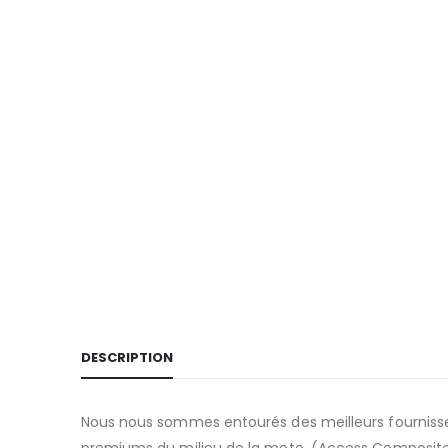
DESCRIPTION
Nous nous sommes entourés des meilleurs fournisseur
premiums du milieu de la moto. (Access Composite, 