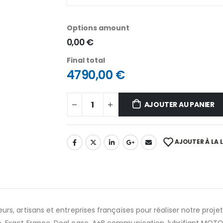
Options amount
0,00 €
Final total
4790,00
€
AJOUTER AU PANIER
AJOUTER À LA L
s, artisans et entreprises françaises pour réaliser notre proj
Exact France, Deal case, A+B communication, lubrifiant MOTORE