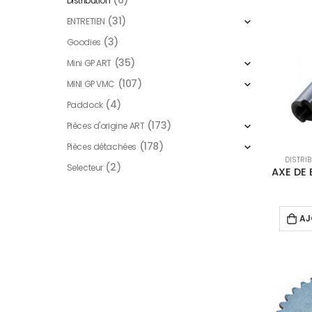
(6)
Distribution
(31)
ENTRETIEN
(3)
Goodies
(35)
Mini GP ART
(107)
MINI GP VMC
(4)
Paddock
(173)
Pièces d'origine ART
(178)
Pièces détachées
DISTRI
(2)
Selecteur
AXE DE
AJ