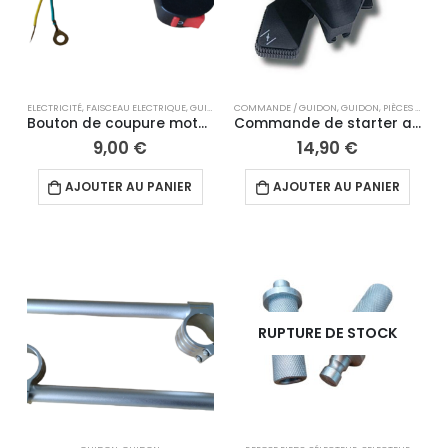
ELECTRICITÉ
,
FAISCEAU ELECTRIQUE
,
GUIDON
,
GUIDON
COMMANDE / GUIDON
,
GUIDON
,
PIÈCES DÉTACHÉES
Bouton de coupure moteur
Commande de starter au guidon
9,00
€
14,90
€
AJOUTER AU PANIER
AJOUTER AU PANIER
RUPTURE DE STOCK