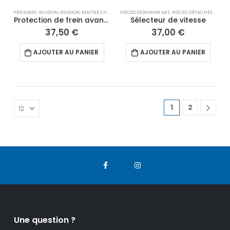
FREINAGE
,
GUIDON
,
GUIDON
,
MAITRE CYLINDRE
PIÈCES D'ORIGINE ART
,
OPTIONS VMC
,
PADDOCK
,
PIÈCES DÉTACHÉES 10"
,
POIGNÉE
,
PI
Protection de frein avant Oxford
Sélecteur de vitesse
37,50
€
37,00
€
AJOUTER AU PANIER
AJOUTER AU PANIER
1
2
Une question ?