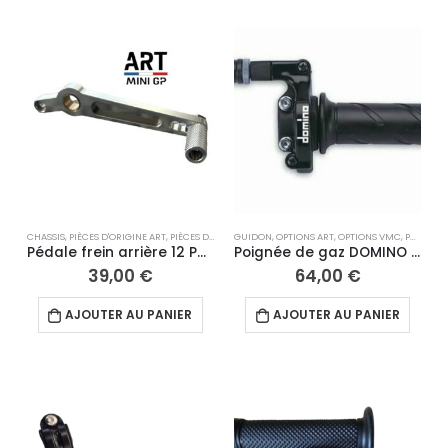
CHASSIS
,
PIÈCES D'ORIGINE ART
,
PIÈCES DÉTACHÉES
GUIDON
,
PIÈCES DÉTACHÉES 12"
,
OPTIONS ART
,
OPTIONS VMC
,
REPOSE PIEDS
,
POIGNÉE
,
SÉLE
Pédale frein arrière 12 Pouces
Poignée de gaz DOMINO Racing tirage rapide
39,00
€
64,00
€
AJOUTER AU PANIER
AJOUTER AU PANIER