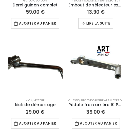
GUIDON
,
GUIDON
REPOSE PIEDS
,
SÉLECTEUR
,
SELECTEUR
Demi guidon complet
Embout de sélecteur excentrique
59,00
€
13,90
€
AJOUTER AU PANIER
LIRE LA SUITE
KICK
,
MOTEUR
CHASSIS
,
PIÈCES D'ORIGINE ART
,
PIÈCES DÉTACHÉES
kick de démarrage
Pédale frein arrière 10 Pouces
29,00
€
39,00
€
AJOUTER AU PANIER
AJOUTER AU PANIER