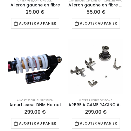
CARÉNAGES
,
OPTIONS VMC
CARÉNAGES
,
OPTIONS ART
,
OPTIONS VMC
Aileron gauche en fibre
Aileron gauche en fibre carbone
29,00
€
55,00
€
AJOUTER AU PANIER
AJOUTER AU PANIER
AMORTISSEUR
,
SUSPENSION
PIÈCES RACING DAYTONA
Amortisseur DNM Hornet
ARBRE A CAME RACING ANIMA SANS ROULEAU
299,00
€
299,00
€
AJOUTER AU PANIER
AJOUTER AU PANIER