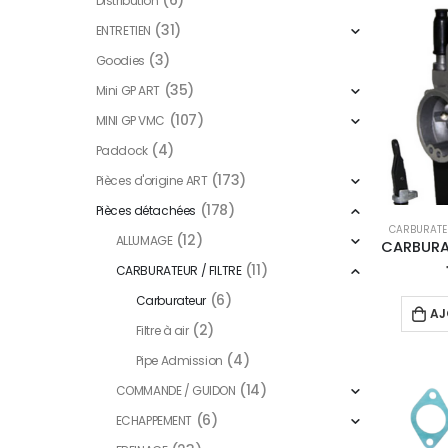
(6)
Distribution
(31)
ENTRETIEN
(3)
Goodies
(35)
Mini GP ART
(107)
MINI GP VMC
(4)
Paddock
(173)
Pièces d'origine ART
(178)
Pièces détachées
CARBURATE
(12)
ALLUMAGE
(11)
CARBURATEUR / FILTRE
(6)
Carburateur
AJ
(2)
Filtre à air
(4)
Pipe Admission
(14)
COMMANDE / GUIDON
(6)
ECHAPPEMENT