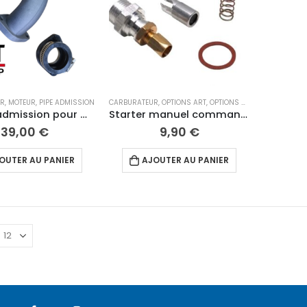
UR
,
MOTEUR
,
PIPE ADMISSION
CARBURATEUR
,
OPTIONS ART
,
OPTIONS VMC
,
PIÈCES DÉTA
kit pipe admission pour Carburateur PE
Starter manuel commande à cable
39,00
€
9,90
€
OUTER AU PANIER
AJOUTER AU PANIER