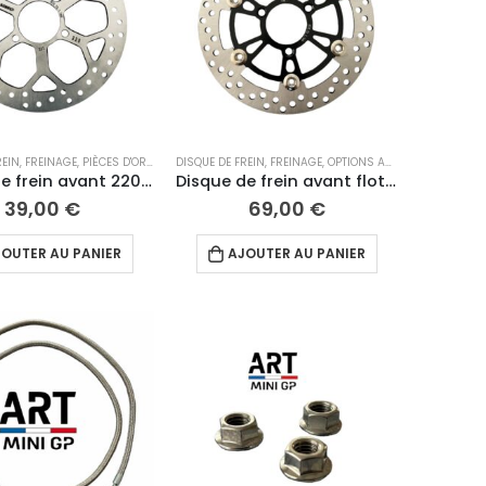
REIN
S
,
ROUES
,
FREINAGE
,
PIÈCES D'ORIGINE ART
DISQUE DE FREIN
,
PIÈCES DÉTACHÉES 12"
,
FREINAGE
,
,
OPTIONS ART
ROUES
,
OPTIONS VMC
,
Disque de frein avant 220 mm VMC
Disque de frein avant flottant 230 mm VMC
39,00
€
69,00
€
OUTER AU PANIER
AJOUTER AU PANIER