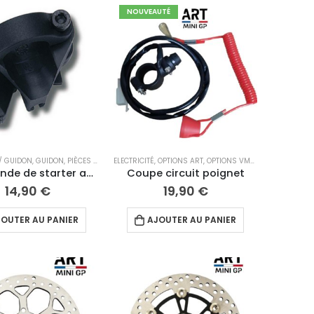
NOUVEAUTÉ
ART
/ GUIDON
,
PIÈCES DÉTACHÉES
,
GUIDON
,
PIÈCES DÉTACHÉES
,
PIÈCES DÉTACHÉES 10"
ELECTRICITÉ
,
PIÈCES DÉTACHÉES 10"
,
OPTIONS ART
,
PIÈCES DÉTACHÉES 12"
,
OPTIONS VMC
,
PIÈCES DÉTACHÉES 12"
,
PIÈCES DÉTACH
Commande de starter au guidon
Coupe circuit poignet
14,90
€
19,90
€
OUTER AU PANIER
AJOUTER AU PANIER