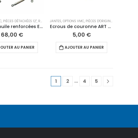
C
IÈCES DÉTACHÉES 12"
,
PIÈCES DÉTACHÉES 12"
,
REFROIDISSEMENT
JANTES
,
OPTIONS VMC
,
PIÈCES D'ORIGINE ART
,
PIÈCES DÉT
Durites huile renforcées Exact ART/ VMC 160 cc
Ecrous de couronne ART M10
68,00
€
5,00
€
OUTER AU PANIER
AJOUTER AU PANIER
…
1
2
4
5