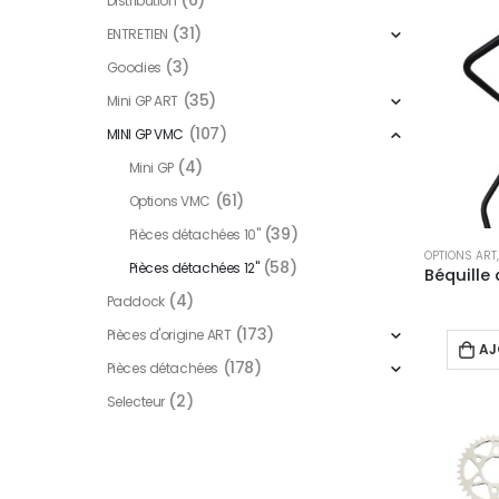
(6)
Distribution
(31)
ENTRETIEN
(3)
Goodies
(35)
Mini GP ART
(107)
MINI GP VMC
(4)
Mini GP
(61)
Options VMC
(39)
Pièces détachées 10"
OPTIONS ART
(58)
Pièces détachées 12"
(4)
Paddock
(173)
Pièces d'origine ART
AJ
(178)
Pièces détachées
(2)
Selecteur