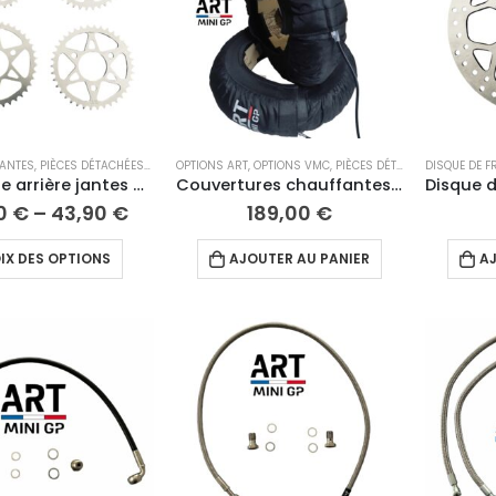
JANTES
,
PIÈCES DÉTACHÉES 10"
,
PIÈCES DÉTACHÉES 12"
OPTIONS ART
,
OPTIONS VMC
,
ROUES
,
,
TRANSMISSION
PIÈCES DÉTACHÉES 12"
DISQUE DE F
,
PNEU
Couronne arrière jantes VMC
Couvertures chauffantes 12″ ART
00
€
–
43,90
€
189,00
€
Ce
IX DES OPTIONS
AJOUTER AU PANIER
AJ
produit
a
plusieurs
variations.
Les
options
peuvent
être