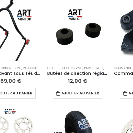
,
OPTIONS VMC
,
PADDOCK
,
PIÈCES DÉTACHÉES 12"
CHASSIS
,
OPTIONS VMC
,
PARTIE CYCLE
,
PIÈCES D'ORIGINE 
COMMANDE 
Béquille avant sous Tés de fourche pour Mini GP
Butées de direction réglables
69,00
€
12,00
€
OUTER AU PANIER
AJOUTER AU PANIER
AJ