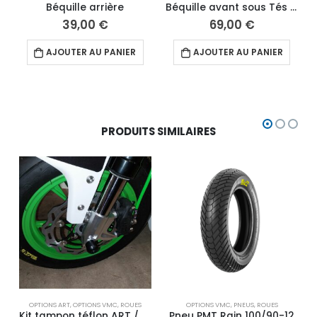
Béquille arrière
Béquille avant sous Tés de fourche pour Mini GP
39,00
€
69,00
€
AJOUTER AU PANIER
AJOUTER AU PANIER
PRODUITS SIMILAIRES
OPTIONS ART
,
OPTIONS VMC
,
ROUES
OPTIONS VMC
,
PNEUS
,
ROUES
Kit tampon téflon ART / VMC
Pneu PMT Rain 100/90-12