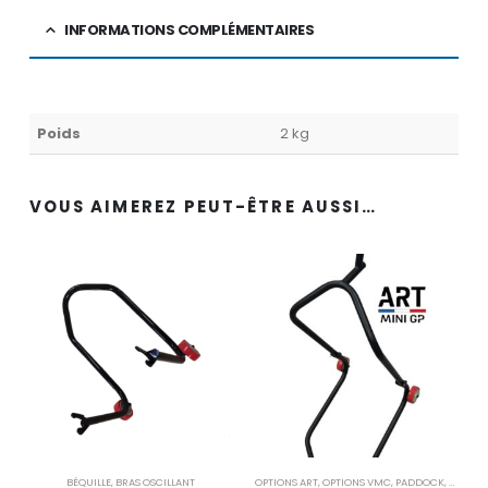
INFORMATIONS COMPLÉMENTAIRES
Poids
2 kg
VOUS AIMEREZ PEUT-ÊTRE AUSSI…
BÉQUILLE
,
BRAS OSCILLANT
OPTIONS ART
,
OPTIONS VMC
,
PADDOCK
,
PIÈCES 