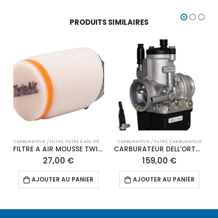
PRODUITS SIMILAIRES
CARBURATEUR / FILTRE
,
FILTRE À AIR
,
PIÈCES D'ORIGINE ART
CARBURATEUR / FILTRE
,
MOTEUR
,
CARBURATEUR
FILTRE A AIR MOUSSE TWIN AIR POUR CARBURATEUR POUR PE28
CARBURATEUR DELL’ORTO 28mm
27,00
€
159,00
€
AJOUTER AU PANIER
AJOUTER AU PANIER