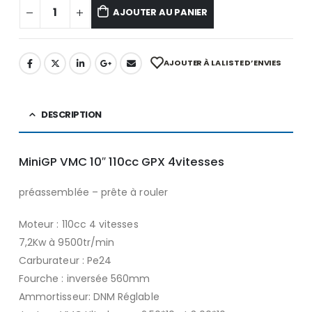
AJOUTER AU PANIER
AJOUTER À LA LISTE D’ENVIES
DESCRIPTION
MiniGP VMC 10″ 110cc GPX 4vitesses
préassemblée – prête à rouler
Moteur : 110cc 4 vitesses
7,2Kw à 9500tr/min
Carburateur : Pe24
Fourche : inversée 560mm
Ammortisseur: DNM Réglable