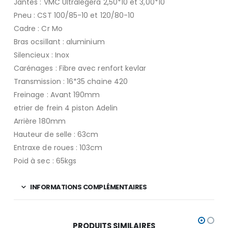
Jantes : VMC Ultralegera 2,50*10 et 3,00*10
Pneu : CST 100/85-10 et 120/80-10
Cadre : Cr Mo
Bras ocsillant : aluminium
Silencieux : Inox
Carénages : Fibre avec renfort kevlar
Transmission : 16*35 chaine 420
Freinage : Avant 190mm
etrier de frein 4 piston Adelin
Arrière 180mm
Hauteur de selle : 63cm
Entraxe de roues : 103cm
Poid à sec : 65kgs
INFORMATIONS COMPLÉMENTAIRES
PRODUITS SIMILAIRES