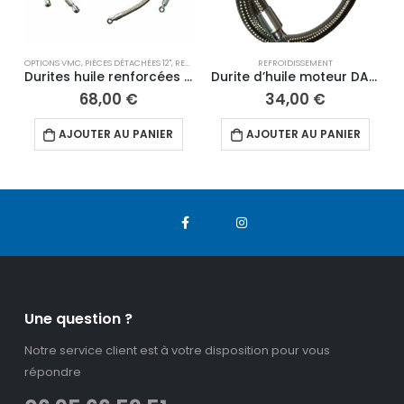
OPTIONS VMC
,
PIÈCES DÉTACHÉES 12"
,
REFROIDISSEMENT
REFROIDISSEMENT
Durites huile renforcées Exact ART/ VMC 160 cc
Durite d’huile moteur DAYTONA Gauche
68,00
€
34,00
€
AJOUTER AU PANIER
AJOUTER AU PANIER
Une question ?
Notre service client est à votre disposition pour vous
répondre