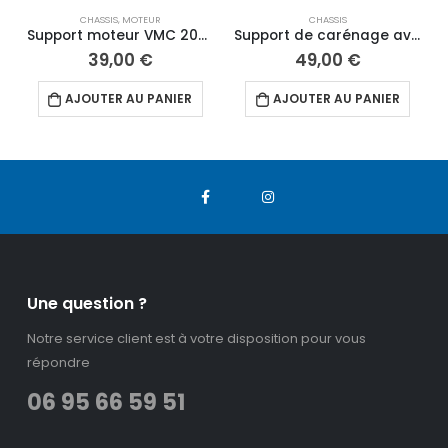
CHASSIS
,
MOTEUR
CHASSIS
Support moteur VMC 2023 ff-11 moteur DAYTONA M8
Support de carénage avant peint
39,00
€
49,00
€
AJOUTER AU PANIER
AJOUTER AU PANIER
Une question ?
Notre service client est à votre disposition pour vous
répondre
06 95 66 59 51