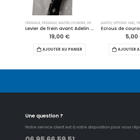
FREINAGE
,
FREINAGE
,
MAITRE CYLINDRE
,
OPTIONS VMC
JANTES
,
PIÈCES D'ORIGINE 
,
OPTIONS VMC
,
PI
Levier de frein avant Adelin radial
Ecrous de cour
19,00
€
5,00
AJOUTER AU PANIER
AJOUTER A
Une question ?
Notre service client est à votre disposition pour vous ré
06 95 66 59 51