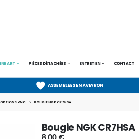
INE ART
PIÈCES DÉTACHÉES
ENTRETIEN
CONTACT
ASSEMBLEES EN AVEYRON
OPTIONS VMC
BOUGIE NGK CR7HSA
Bougie NGK CR7HSA
8,00
€