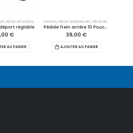
ART
ACHÉES 12"
RANSMISSION
,
PIÈCES DÉTACHÉES
,
PIÈCES DÉTACHÉES 12"
CHASSIS
,
PIÈCES D'ORIGINE ART
,
REPOSE PIEDS
,
PIÈCES DÉTACHÉES
,
PIÈCES 
 déport réglable
Pédale frein arrière 10 Pouces
1,00
€
39,00
€
ER AU PANIER
AJOUTER AU PANIER