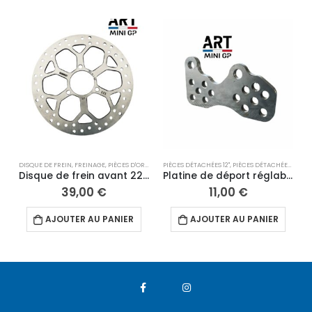
DISQUE DE FREIN
,
FREINAGE
,
PIÈCES D'ORIGINE ART
PIÈCES DÉTACHÉES 12"
,
PIÈCES DÉTACHÉES 12"
,
PIÈCES DÉTACHÉES
,
ROUES
,
PIÈCE
G
Disque de frein avant 220 mm VMC
Platine de déport réglable
39,00
€
11,00
€
AJOUTER AU PANIER
AJOUTER AU PANIER