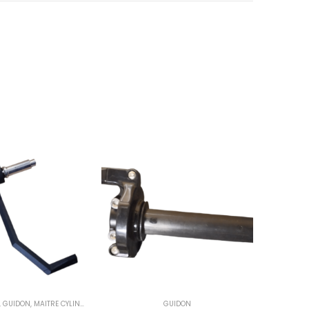
CES DÉTACHÉES 12"
,
GUIDON
,
MAITRE CYLINDRE
,
OPTIONS VMC
,
PADDOCK
GUIDON
,
POIGNÉE