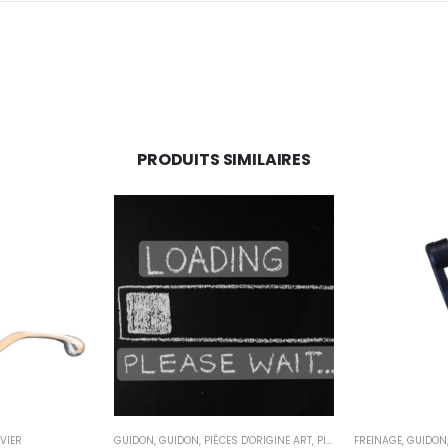
PRODUITS SIMILAIRES
EVIER
GUIDON
,
GUIDON
,
PIÈCES D'ORIGINE ART
,
PIÈCES DÉTACHÉES 10"
FREINAGE
,
GUIDON
,
PIÈ