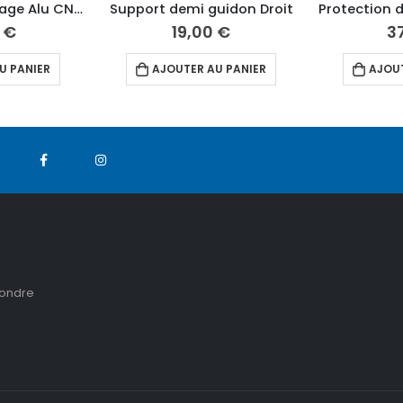
Poignée embrayage Alu CNC
Support demi guidon Droit
0
€
19,00
€
3
U PANIER
AJOUTER AU PANIER
AJOUT
pondre