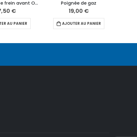
Protection de frein avant Oxford
Poignée de gaz
7,50
€
19,00
€
ER AU PANIER
AJOUTER AU PANIER