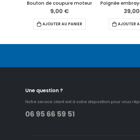
Bouton de coupure moteur
9,00
€
39,0
AJOUTER AU PANIER
AJOUTER A
Une question ?
Notre service client est à votre disposition pour vous ré
06 95 66 59 51