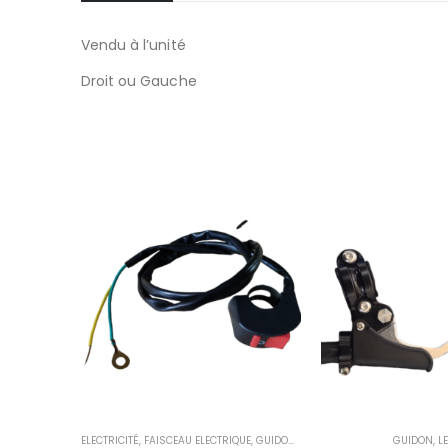
Vendu à l’unité
Droit ou Gauche
ELECTRICITÉ
,
FAISCEAU ELECTRIQUE
,
GUIDON
,
GUIDON
GUIDON
,
L