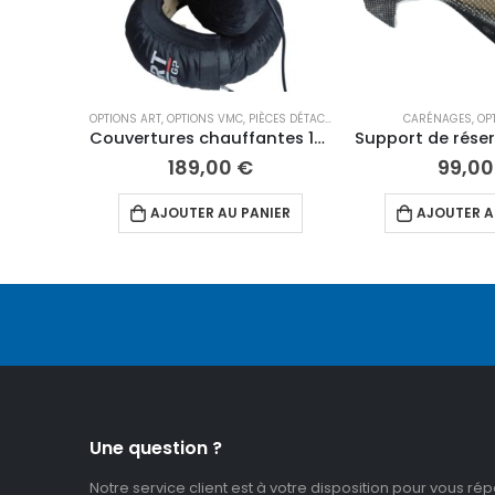
OPTIONS ART
,
OPTIONS VMC
,
PIÈCES DÉTACHÉES 12"
,
PNEUS
CARÉNAGES
,
ROUES
,
OP
Couvertures chauffantes 12″ ART
189,00
€
99,0
AJOUTER AU PANIER
AJOUTER A
Une question ?
Notre service client est à votre disposition pour vous ré