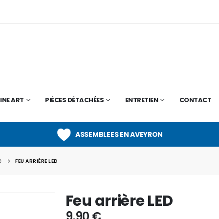
INE ART
PIÈCES DÉTACHÉES
ENTRETIEN
CONTACT
ASSEMBLEES EN AVEYRON
C
FEU ARRIÈRE LED
Feu arrière LED
9,90
€