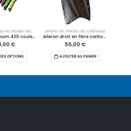
NS ART
,
OPTIONS VMC
OPTIONS ART
,
OPTIONS VMC
,
CARÉNAGES
Chaine Tecnium 420 couleur
Aileron droit en fibre carbone
9,00
€
55,00
€
Ce produit a plusieurs variations. Les options peuvent être choisies sur la page du produit
DES OPTIONS
AJOUTER AU PANIER