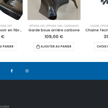
TIONS ART
OPTIONS ART
,
OPTIONS VMC
,
CARÉNAGES
CHAINE
,
OPTIO
Support de réservoir en fibre carbone
Garde boue arrière carbone
0
€
109,00
€
3
U PANIER
AJOUTER AU PANIER
CHOIX 
pondre