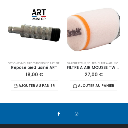
OPTIONS VMC
,
PIÈCES D'ORIGINE ART
,
PIÈCES DÉTACHÉES 10"
CARBURATEUR / FILTRE
,
PIÈCES DÉTACHÉES 12"
,
FILTRE À AIR
,
,
REPOSE PIE
MOTEUR
,
P
J
Repose pied usiné ART
FILTRE A AIR MOUSSE TWIN AIR POUR CARBURATEUR POUR PE28
18,00
€
27,00
€
AJOUTER AU PANIER
AJOUTER AU PANIER