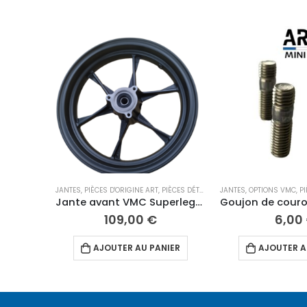
JANTES
,
PIÈCES D'ORIGINE ART
,
PIÈCES DÉTACHÉES 12"
JANTES
,
ROUES
,
OPTIONS VMC
,
PI
Jante avant VMC Superlegera
109,00
€
6,00
AJOUTER AU PANIER
AJOUTER A