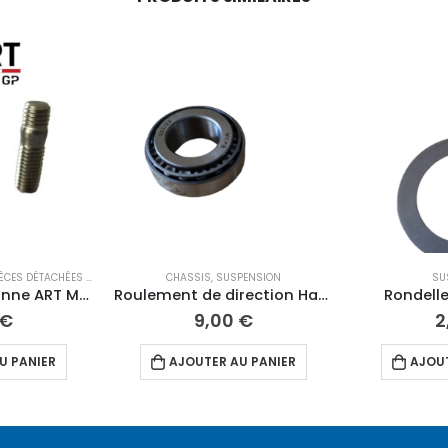
ÈCES DÉTACHÉES 10"
,
PIÈCES DÉTACHÉES 12"
CHASSIS
,
,
SUSPENSION
ROUE / PNEU
,
ROUES
,
TRANSMISSION
SU
Goujon de couronne ART M10
Roulement de direction Haut
Rondelle
€
9,00
€
2
U PANIER
AJOUTER AU PANIER
AJOUT