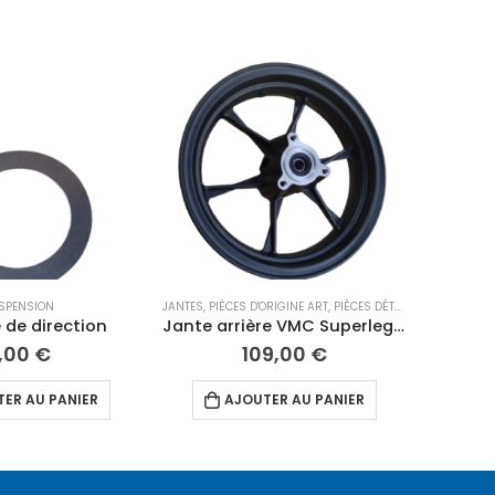
SPENSION
JANTES
,
PIÈCES D'ORIGINE ART
,
PIÈCES DÉTACHÉES 12"
,
ROUE
 de direction
Jante arrière VMC Superlegera
,00
€
109,00
€
ER AU PANIER
AJOUTER AU PANIER