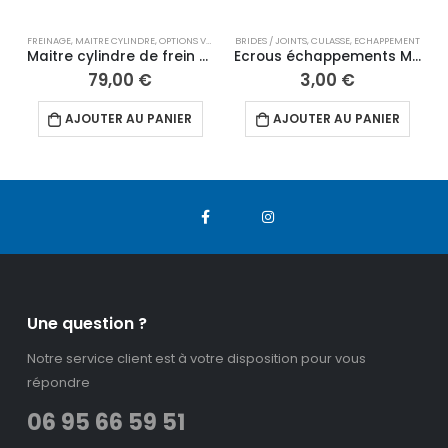
FREINAGE
,
MAITRE CYLINDRE
,
OPTIONS VMC
,
PIÈCES D'ORIGINE ART
BRIDES / JOINTS
,
CULASSE
,
PIÈCES DÉTACHÉES 10"
,
ECHAPPEMENT
,
PIÈC
J
Maitre cylindre de frein avant radial ADELIN
Ecrous échappements M6 cuivre
79,00
€
3,00
€
AJOUTER AU PANIER
AJOUTER AU PANIER
Une question ?
Notre service client est à votre disposition pour vous
répondre
06 95 66 59 51